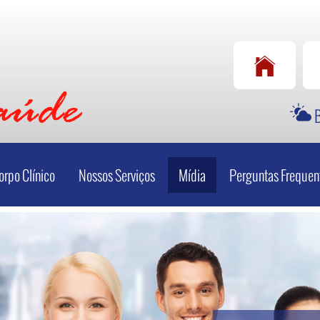
Whatsapp
Telefone
(34) 99886-0200
(34) 3256-0200
B
orpo Clínico
Nossos Serviços
Mídia
Perguntas Frequen