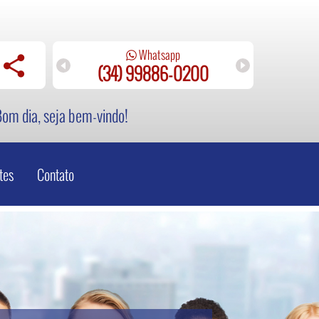
Whatsapp
(34) 99886-0200
(
om dia, seja bem-vindo!
tes
Contato