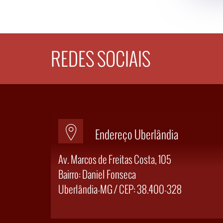
REDES SOCIAIS
Endereço Uberlândia
Fale Conosco
Av. Marcos de Freitas Costa, 105
Whatsap
Bairro: Daniel Fonseca
(34) 99886-
Uberlândia-MG / CEP: 38.400-328